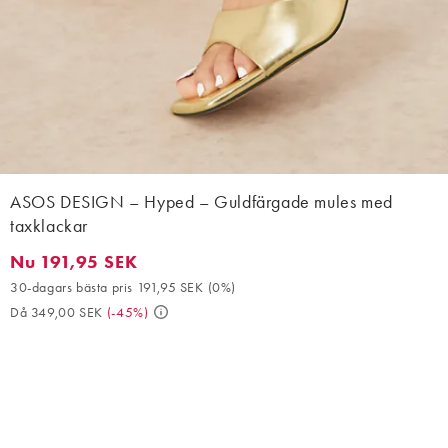
ASOS DESIGN – Hyped – Guldfärgade mules med
taxklackar
Nu 191,95 SEK
Nu 191,95 SEK. 30-dagars bästa pris 191,95 SEK (0%). Då 349,0
30-dagars bästa pris 191,95 SEK
(
0%
)
Då 349,00 SEK
(
-45%
)