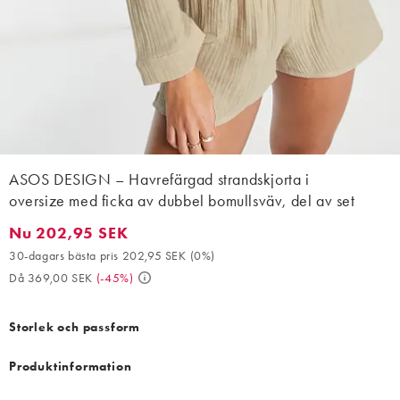
ASOS DESIGN – Havrefärgad strandskjorta i
oversize med ficka av dubbel bomullsväv, del av set
Nu 202,95 SEK
Nu 202,95 SEK. 30-dagars bästa pris 202,95 SEK (0%). Då 369,
30-dagars bästa pris 202,95 SEK
(
0%
)
Då 369,00 SEK
(
-45%
)
Storlek och passform
Produktinformation