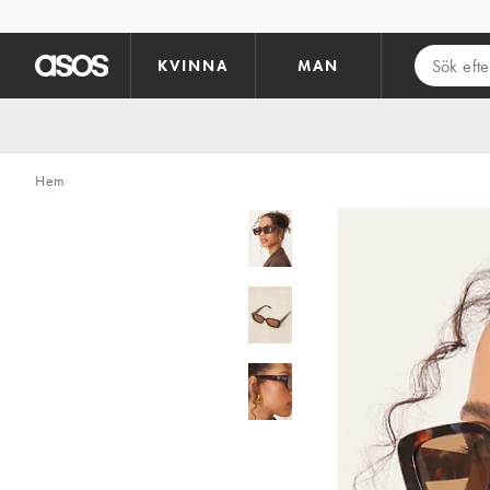
Hoppa till det huvudsakliga innehållet
KVINNA
MAN
Hem