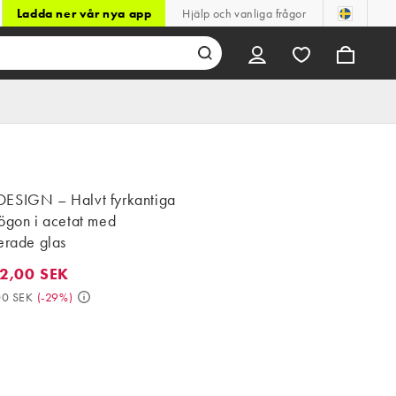
Ladda ner vår nya app
Hjälp och vanliga frågor
ESIGN – Halvt fyrkantiga
ögon i acetat med
erade glas
2,00 SEK
00 SEK. Då 229,00 SEK. (-29%)
00 SEK
(
-29%
)