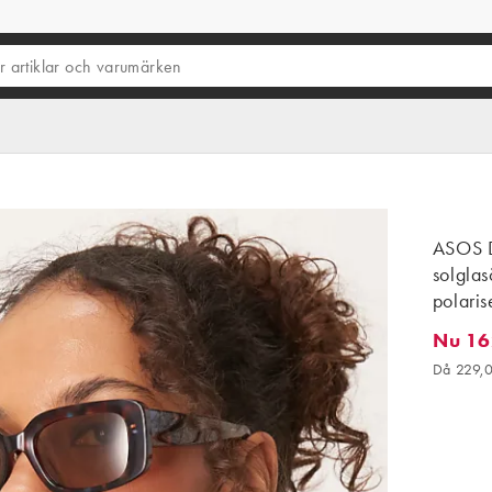
ASOS D
solglas
polaris
Nu 16
Nu 162,
Då 229,