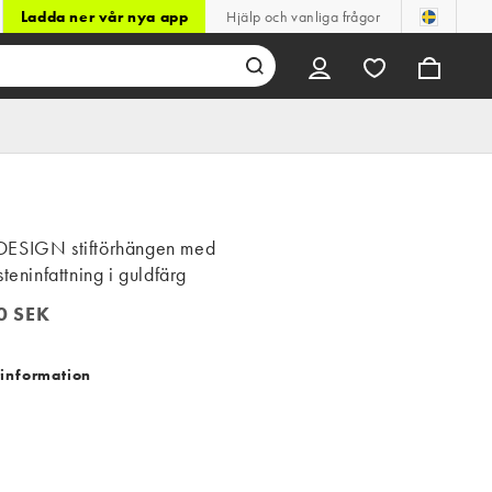
Ladda ner vår nya app
Hjälp och vanliga frågor
ESIGN stiftörhängen med
steninfattning i guldfärg
0 SEK
 SEK
information