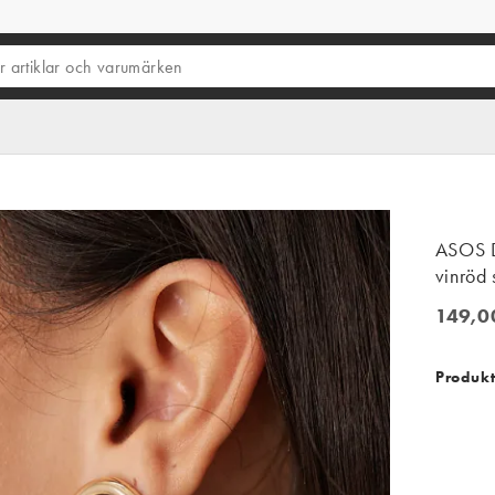
ASOS D
vinröd 
149,0
149,00
Produkt