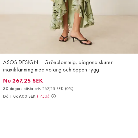
ASOS DESIGN – Grönblommig, diagonalskuren
maxiklänning med volang och öppen rygg
Nu 267,25 SEK
Nu 267,25 SEK. 30-dagars bästa pris 267,25 SEK (0%). Då 1 06
30-dagars bästa pris 267,25 SEK
(
0%
)
Då 1 069,00 SEK
(
-75%
)