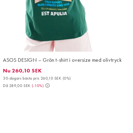
ASOS DESIGN – Grön t-shirt i oversize med olivtryck
Nu 260,10 SEK
Nu 260,10 SEK. 30-dagars bästa pris 260,10 SEK (0%). Då 289,
30-dagars bästa pris 260,10 SEK
(
0%
)
Då 289,00 SEK
(
-10%
)