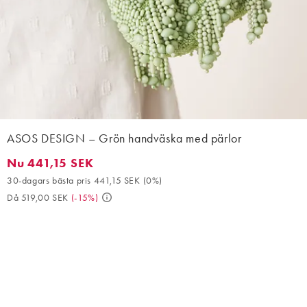
ASOS DESIGN – Grön handväska med pärlor
Nu 441,15 SEK
Nu 441,15 SEK. 30-dagars bästa pris 441,15 SEK (0%). Då 519,00
30-dagars bästa pris 441,15 SEK
(
0%
)
Då 519,00 SEK
(
-15%
)