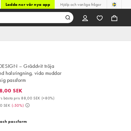
Ladda ner vår nya app
Hjälp och vanliga frågor
ESIGN – Gräddvit tröja
nd halsringning, vida muddar
xig passform
8,00 SEK
00 SEK. 30-dagars bästa pris 88,00 SEK (+80%). Då 319,00 SEK. 
s bästa pris 88,00 SEK
(
+80%
)
00 SEK
(
-50%
)
 och passform