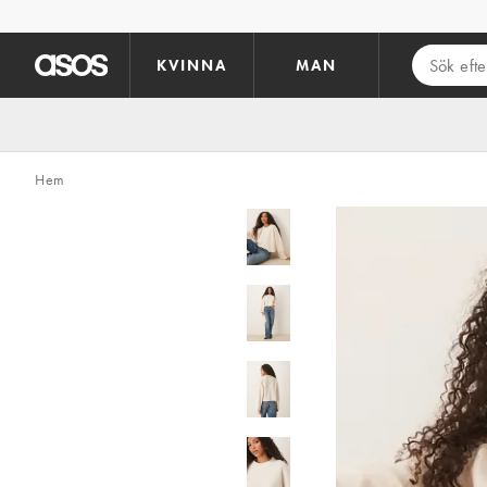
Hoppa till det huvudsakliga innehållet
KVINNA
MAN
Hem