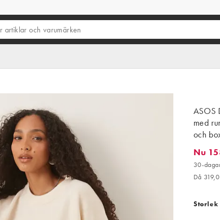
ASOS D
med ru
och bo
Nu 15
Nu 158,
30-dagar
Då 319,
Storlek