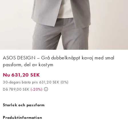
ASOS DESIGN – Grå dubbelknäppt kavaj med smal
passform, del av kostym
Nu 631,20 SEK
Nu 631,20 SEK. 30-dagars bästa pris 631,20 SEK (0%). Då 789,
30-dagars bästa pris 631,20 SEK
(
0%
)
Då 789,00 SEK
(
-20%
)
Storlek och passform
Produktinformation