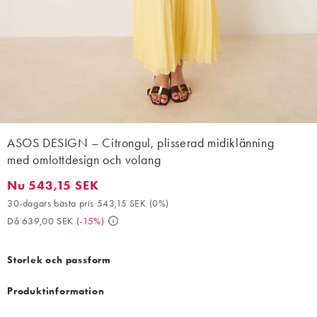
ASOS DESIGN – Citrongul, plisserad midiklänning
med omlottdesign och volang
Nu 543,15 SEK
Nu 543,15 SEK. 30-dagars bästa pris 543,15 SEK (0%). Då 639,
30-dagars bästa pris 543,15 SEK
(
0%
)
Då 639,00 SEK
(
-15%
)
Storlek och passform
Produktinformation