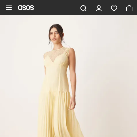
Hoppa till det huvudsakliga innehållet