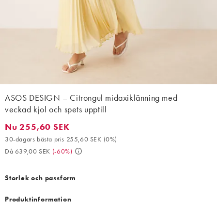
ASOS DESIGN – Citrongul midaxiklänning med
veckad kjol och spets upptill
Nu 255,60 SEK
Nu 255,60 SEK. 30-dagars bästa pris 255,60 SEK (0%). Då 639
30-dagars bästa pris 255,60 SEK
(
0%
)
Då 639,00 SEK
(
-60%
)
Storlek och passform
Produktinformation