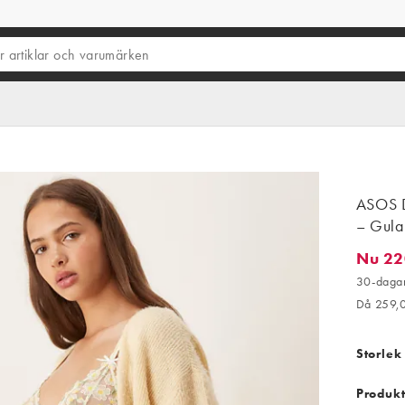
ASOS D
– Gula 
Nu 22
Nu 220,
30-dagar
Då 259,
Storlek
Produkt