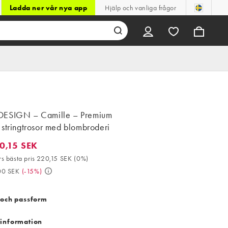
Ladda ner vår nya app
Hjälp och vanliga frågor
ESIGN – Camille – Premium
stringtrosor med blombroderi
0,15 SEK
15 SEK. 30-dagars bästa pris 220,15 SEK (0%). Då 259,00 SEK. (-
s bästa pris 220,15 SEK
(
0%
)
00 SEK
(
-15%
)
 och passform
information