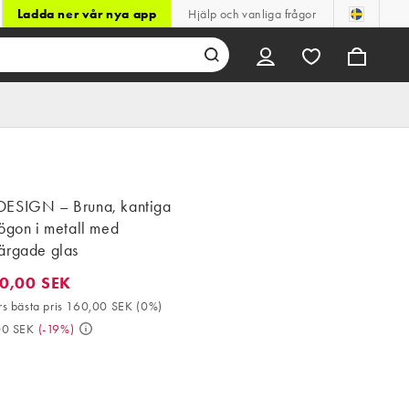
Ladda ner vår nya app
Hjälp och vanliga frågor
ESIGN – Bruna, kantiga
ögon i metall med
ärgade glas
0,00 SEK
00 SEK. 30-dagars bästa pris 160,00 SEK (0%). Då 199,00 SEK. (
s bästa pris 160,00 SEK
(
0%
)
00 SEK
(
-19%
)