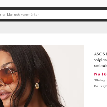
ASOS D
solglas
ombref
Nu 16
Nu 160,
30-dagar
Då 199,