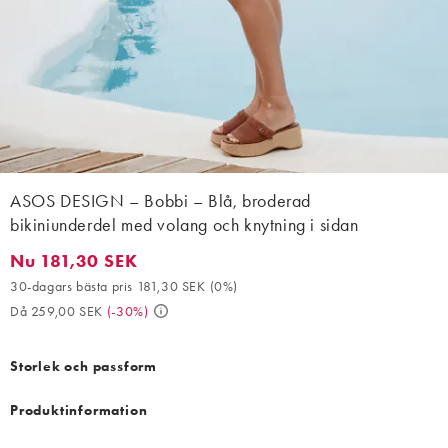
ASOS DESIGN – Bobbi – Blå, broderad
bikiniunderdel med volang och knytning i sidan
Nu 181,30 SEK
Nu 181,30 SEK. 30-dagars bästa pris 181,30 SEK (0%). Då 259,
30-dagars bästa pris 181,30 SEK
(
0%
)
Då 259,00 SEK
(
-30%
)
Storlek och passform
Produktinformation