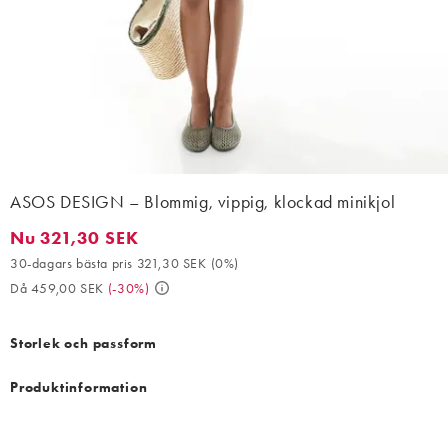
ASOS DESIGN – Blommig, vippig, klockad minikjol
Nu 321,30 SEK
Nu 321,30 SEK. 30-dagars bästa pris 321,30 SEK (0%). Då 459,
30-dagars bästa pris 321,30 SEK
(
0%
)
Då 459,00 SEK
(
-30%
)
Storlek och passform
Produktinformation