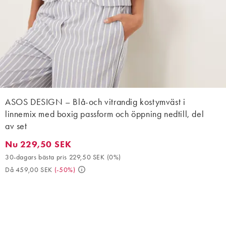
ASOS DESIGN – Blå-och vitrandig kostymväst i
linnemix med boxig passform och öppning nedtill, del
av set
Nu 229,50 SEK
Nu 229,50 SEK. 30-dagars bästa pris 229,50 SEK (0%). Då 459,
30-dagars bästa pris 229,50 SEK
(
0%
)
Då 459,00 SEK
(
-50%
)