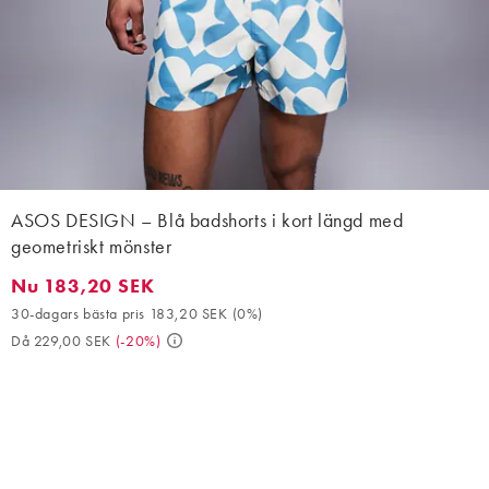
ASOS DESIGN – Blå badshorts i kort längd med
geometriskt mönster
Nu 183,20 SEK
Nu 183,20 SEK. 30-dagars bästa pris 183,20 SEK (0%). Då 229,
30-dagars bästa pris 183,20 SEK
(
0%
)
Då 229,00 SEK
(
-20%
)