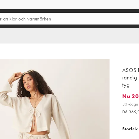
ASOS D
randig 
tyg
Nu 20
Nu 202,
30-dagar
Då 369,
Storlek