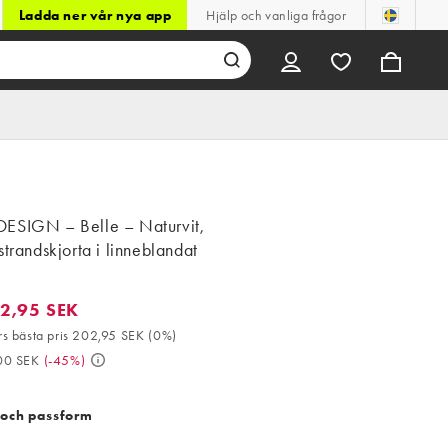
Ladda ner vår nya app
Hjälp och vanliga frågor
ESIGN – Belle – Naturvit,
strandskjorta i linneblandat
2,95 SEK
95 SEK. 30-dagars bästa pris 202,95 SEK (0%). Då 369,00 SEK. (
s bästa pris 202,95 SEK
(
0%
)
00 SEK
(
-45%
)
 och passform