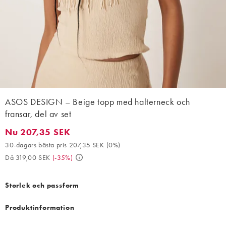
ASOS DESIGN – Beige topp med halterneck och
fransar, del av set
Nu 207,35 SEK
Nu 207,35 SEK. 30-dagars bästa pris 207,35 SEK (0%). Då 319,0
30-dagars bästa pris 207,35 SEK
(
0%
)
Då 319,00 SEK
(
-35%
)
Storlek och passform
Produktinformation