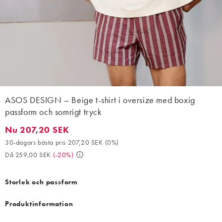
ASOS DESIGN – Beige t-shirt i oversize med boxig
passform och somrigt tryck
Nu 207,20 SEK
Nu 207,20 SEK. 30-dagars bästa pris 207,20 SEK (0%). Då 259,
30-dagars bästa pris 207,20 SEK
(
0%
)
Då 259,00 SEK
(
-20%
)
Storlek och passform
Produktinformation