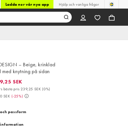
Ladda ner vår nya app
Hjälp och vanliga frågor
ESIGN – Beige, krinklad
l med knytning på sidan
9,25 SEK
25 SEK. 30-dagars bästa pris 239,25 SEK (0%). Då 319,00 SEK. (
s bästa pris 239,25 SEK
(
0%
)
00 SEK
(
-25%
)
 och passform
information