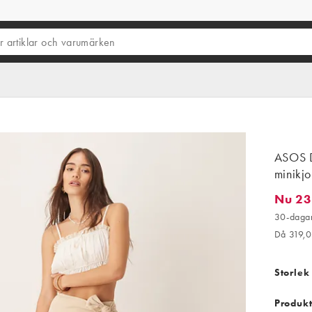
ASOS D
minikjo
Nu 23
Nu 239,
30-dagar
Då 319,
Storlek
Produkt