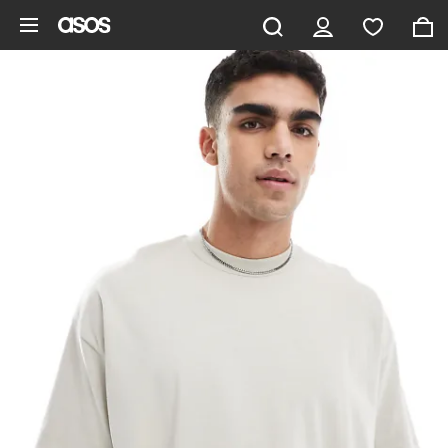
Hoppa till det huvudsakliga innehållet