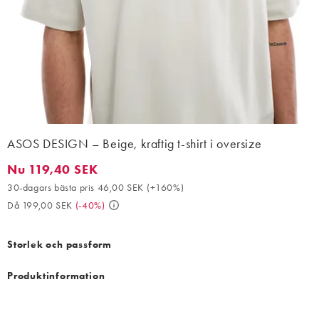
ASOS DESIGN – Beige, kraftig t-shirt i oversize
Nu 119,40 SEK
Nu 119,40 SEK. 30-dagars bästa pris 46,00 SEK (+160%). Då 19
30-dagars bästa pris 46,00 SEK
(
+160%
)
Då 199,00 SEK
(
-40%
)
Storlek och passform
Produktinformation