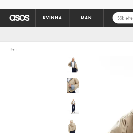
Hoppa till det huvudsakliga innehållet
KVINNA
MAN
Hem