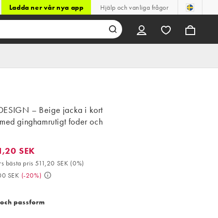
Ladda ner vår nya app
Hjälp och vanliga frågor
ESIGN – Beige jacka i kort
 med ginghamrutigt foder och
1,20 SEK
20 SEK. 30-dagars bästa pris 511,20 SEK (0%). Då 639,00 SEK. (-
s bästa pris 511,20 SEK
(
0%
)
00 SEK
(
-20%
)
 och passform