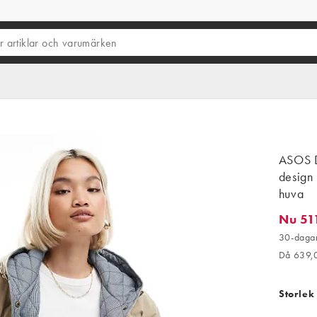
ASOS D
design
huva
Nu 51
Nu 511,
30-dagar
Då 639,
Storlek