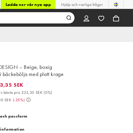
Ladda ner vår nya app
Hjälp och vanliga frågor
ESIGN – Beige, boxig
 i bäckebölja med platt krage
3,35 SEK
35 SEK. 30-dagars bästa pris 233,35 SEK (0%). Då 359,00 SEK. (
s bästa pris 233,35 SEK
(
0%
)
00 SEK
(
-35%
)
 och passform
information