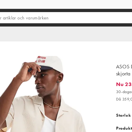
ASOS D
skjorta
Nu 23
Nu 233,
30-dagar
Då 359,
Storlek
Produkt