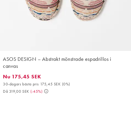
ASOS DESIGN – Abstrakt mönstrade espadrillos i
canvas
Nu 175,45 SEK
Nu 175,45 SEK. 30-dagars bästa pris 175,45 SEK (0%). Då 319,
30-dagars bästa pris 175,45 SEK
(
0%
)
Då 319,00 SEK
(
-45%
)