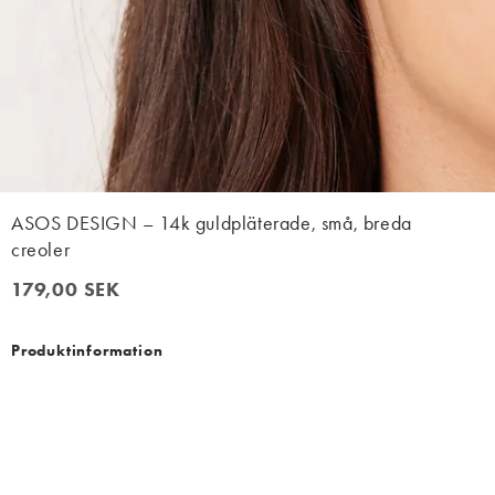
ASOS DESIGN – 14k guldpläterade, små, breda
creoler
179,00 SEK
179,00 SEK
Produktinformation