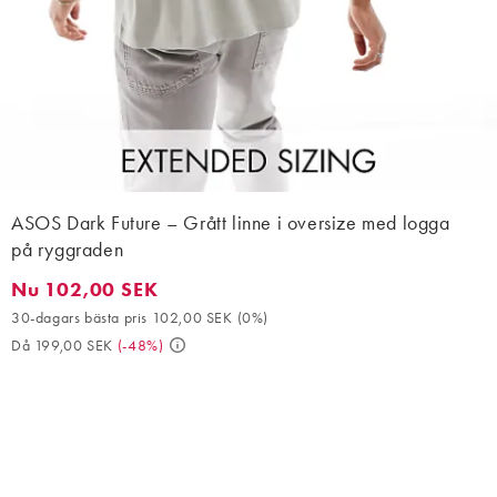
ASOS Dark Future – Grått linne i oversize med logga
på ryggraden
Nu 102,00 SEK
Nu 102,00 SEK. 30-dagars bästa pris 102,00 SEK (0%). Då 199,
30-dagars bästa pris 102,00 SEK
(
0%
)
Då 199,00 SEK
(
-48%
)