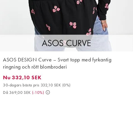
ASOS DESIGN Curve – Svart topp med fyrkantig
ringning och rött blombroderi
Nu 332,10 SEK
Nu 332,10 SEK. 30-dagars bästa pris 332,10 SEK (0%). Då 369,
30-dagars bästa pris 332,10 SEK
(
0%
)
Då 369,00 SEK
(
-10%
)