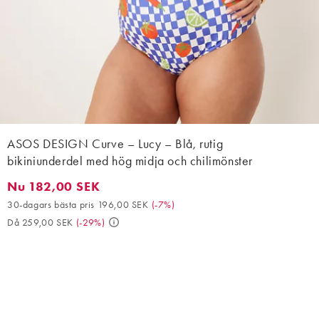
ASOS DESIGN Curve – Lucy – Blå, rutig
bikiniunderdel med hög midja och chilimönster
Nu 182,00 SEK
Nu 182,00 SEK. 30-dagars bästa pris 196,00 SEK (-7%). Då 259
30-dagars bästa pris 196,00 SEK
(
-7%
)
Då 259,00 SEK
(
-29%
)