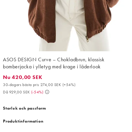
ASOS DESIGN Curve – Chokladbrun, klassisk
bomberjacka i ylletyg med krage i läderlook
Nu 420,00 SEK
Nu 420,00 SEK. 30-dagars bästa pris 274,00 SEK (+54%). Då 92
30-dagars bästa pris 274,00 SEK
(
+54%
)
Då 929,00 SEK
(
-54%
)
Storlek och passform
Produktinformation