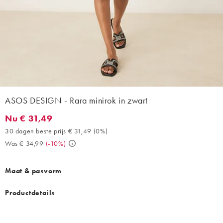
ASOS DESIGN - Rara minirok in zwart
Nu € 31,49
Nu € 31,49. 30 dagen beste prijs € 31,49 (0%). Was € 34,99. (-
30 dagen beste prijs € 31,49
(
0%
)
Was € 34,99
(
-10%
)
Maat & pasvorm
Productdetails