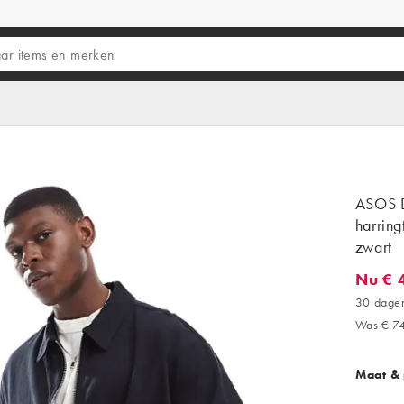
ASOS D
harring
zwart
Nu € 
Nu € 48
30 dagen
Was € 7
Maat &