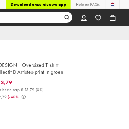
Download onze nieuwe app
Hulp en FAQs
ESIGN - Oversized T-shirt
lectif D'Artistes-print in groen
13,79
,79. 30 dagen beste prijs € 13,79 (0%). Was € 22,99. (-40%)
 beste prijs € 13,79
(
0%
)
2,99
(
-40%
)