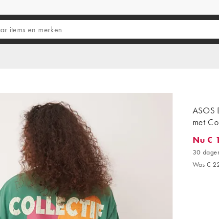
ASOS D
met Col
Nu € 
Nu € 13
30 dagen
Was € 2