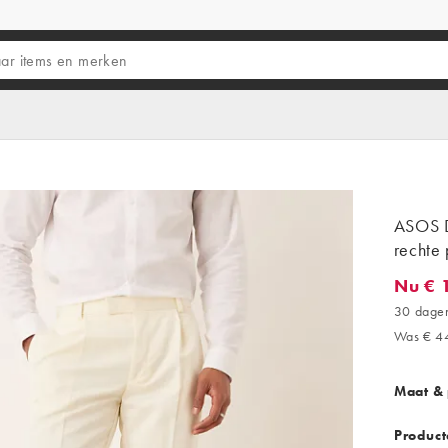
ASOS D
rechte 
Nu € 
Nu € 17
30 dagen
Was € 4
Maat &
Product