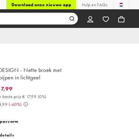
Download onze nieuwe app
Hulp en FAQs
ESIGN - Nette broek met
pijpen in lichtgeel
17,99
,99. 30 dagen beste prijs € 17,99 (0%). Was € 44,99. (-60%)
 beste prijs € 17,99
(
0%
)
4,99
(
-60%
)
 pasvorm
details