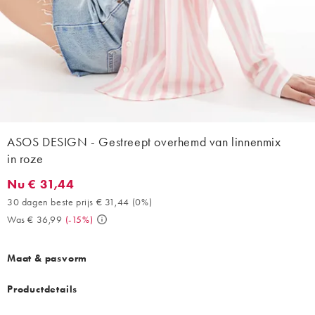
ASOS DESIGN - Gestreept overhemd van linnenmix
in roze
Nu € 31,44
Nu € 31,44. 30 dagen beste prijs € 31,44 (0%). Was € 36,99. (-
30 dagen beste prijs € 31,44
(
0%
)
Was € 36,99
(
-15%
)
Maat & pasvorm
Productdetails