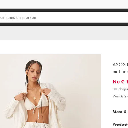
ASOS D
met lin
Nu € 
Nu € 16
30 dagen
Was € 2
Maat &
Product