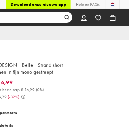
Download onze nieuwe app
Hulp en FAQs
ESIGN - Belle - Strand short
nen in fijn mono gestreept
16,99
,99. 30 dagen beste prijs € 16,99 (0%). Was € 24,99. (-32%)
 beste prijs € 16,99
(
0%
)
4,99
(
-32%
)
 pasvorm
details