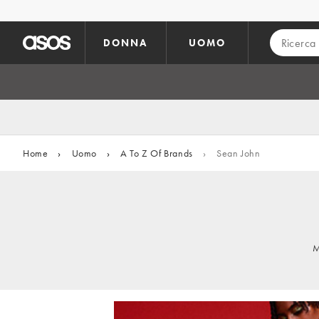
Vai al contenuto principale
DONNA
UOMO
Home
›
Uomo
›
A To Z Of Brands
›
Sean John
M