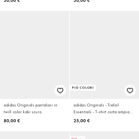
30,00 €
30,00 €
PIÙ COLORI
adidas Originals pantaloni in
adidas Originals - Trefoil
twill color kaki scuro
Essentials - T-shirt corta ampia
mélange grigio scuro mélange
80,00 €
25,00 €