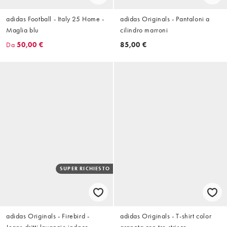
adidas Football - Italy 25 Home -
adidas Originals - Pantaloni a
Maglia blu
cilindro marroni
Da
50,00 €
85,00 €
SUPER RICHIESTO
adidas Originals - Firebird -
adidas Originals - T-shirt color
Jeans dritti lavaggio indaco
granata con tre strisce