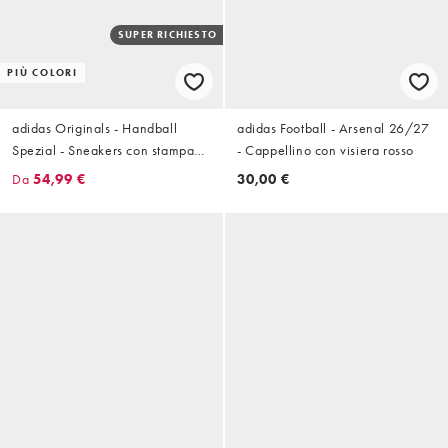
SUPER RICHIESTO
PIÙ COLORI
adidas Originals - Handball
adidas Football - Arsenal 26/27
Spezial - Sneakers con stampa
- Cappellino con visiera rosso
leopardata e suola in gomma
Da
54,99 €
30,00 €