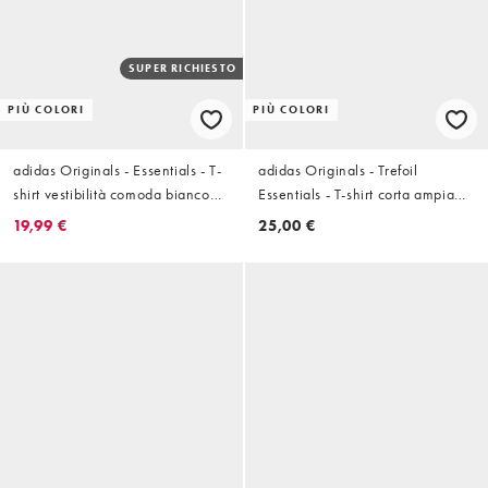
SUPER RICHIESTO
PIÙ COLORI
PIÙ COLORI
adidas Originals - Essentials - T-
adidas Originals - Trefoil
shirt vestibilità comoda bianco
Essentials - T-shirt corta ampia
wonder
azzurro mélange
19,99 €
25,00 €