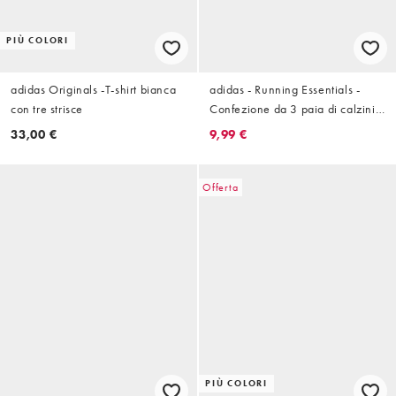
PIÙ COLORI
adidas Originals -T-shirt bianca
adidas - Running Essentials -
con tre strisce
Confezione da 3 paia di calzini
sportivi neri
33,00 €
9,99 €
Offerta
PIÙ COLORI