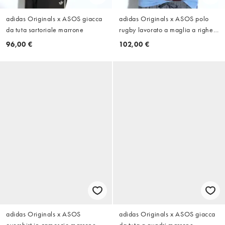
adidas Originals x ASOS giacca
adidas Originals x ASOS polo
da tuta sartoriale marrone
rugby lavorato a maglia a righe
blu e marroni
96,00 €
102,00 €
adidas Originals x ASOS
adidas Originals x ASOS giacca
overshirt in camoscio marrone
da tuta a quadri marrone