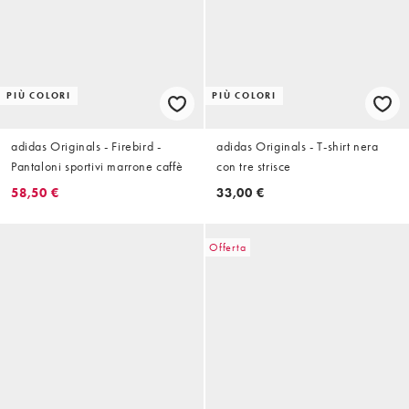
PIÙ COLORI
PIÙ COLORI
adidas Originals - Firebird -
adidas Originals - T-shirt nera
Pantaloni sportivi marrone caffè
con tre strisce
58,50 €
33,00 €
Offerta