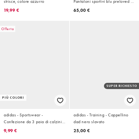
strisce, colore azzurro
Pantaloni sportivi blu preloved e
arancioni
19,99 €
65,00 €
Offerta
SUPER RICHIESTO
PIÙ COLORI
adidas - Sportswear -
adidas - Training - Cappellino
Confezione da 3 paia di calzini
dad nero slavato
alla caviglia neri, bianchi e grigi
9,99 €
25,00 €