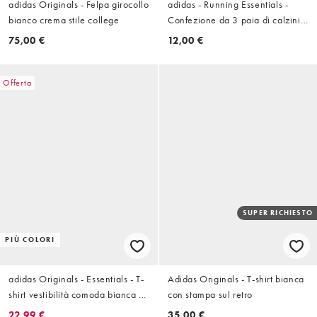
adidas Originals - Felpa girocollo
adidas - Running Essentials -
bianco crema stile college
Confezione da 3 paia di calzini
neri e grigi
75,00 €
12,00 €
Offerta
SUPER RICHIESTO
PIÙ COLORI
adidas Originals - Essentials - T-
Adidas Originals - T-shirt bianca
shirt vestibilità comoda bianca e
con stampa sul retro
verde
22,99 €
35,00 €