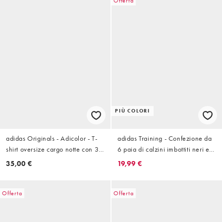
Offerta
PIÙ COLORI
adidas Originals - Adicolor - T-
adidas Training - Confezione da
shirt oversize cargo notte con 3
6 paia di calzini imbottiti neri e
strisce
bianchi
35,00 €
19,99 €
Offerta
Offerta