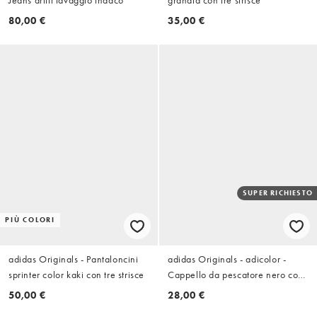
80,00 €
35,00 €
SUPER RICHIESTO
PIÙ COLORI
adidas Originals - Pantaloncini
adidas Originals - adicolor -
sprinter color kaki con tre strisce
Cappello da pescatore nero con
logo del trifoglio
50,00 €
28,00 €