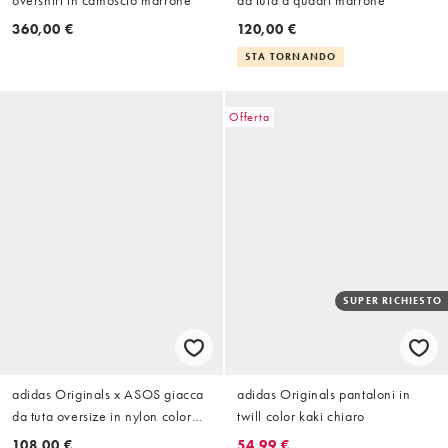
360,00 €
120,00 €
STA TORNANDO
Offerta
SUPER RICHIESTO
adidas Originals x ASOS giacca
adidas Originals pantaloni in
da tuta oversize in nylon color
twill color kaki chiaro
block blu
108,00 €
54,99 €