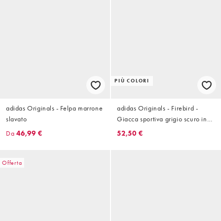
PIÙ COLORI
adidas Originals - Felpa marrone
adidas Originals - Firebird -
slavato
Giacca sportiva grigio scuro in
esclusiva per ASOS
Da
46,99 €
52,50 €
Offerta