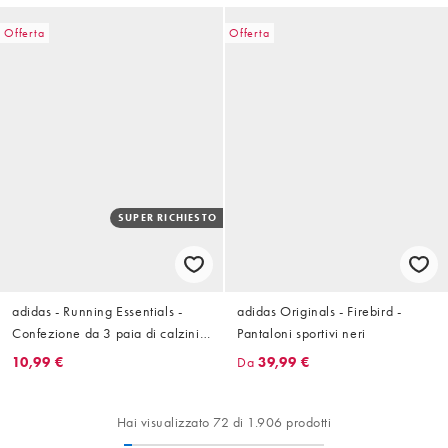
Offerta
Offerta
SUPER RICHIESTO
adidas - Running Essentials -
adidas Originals - Firebird -
Confezione da 3 paia di calzini
Pantaloni sportivi neri
sportivi neri
10,99 €
Da
39,99 €
Hai visualizzato 72 di 1.906 prodotti