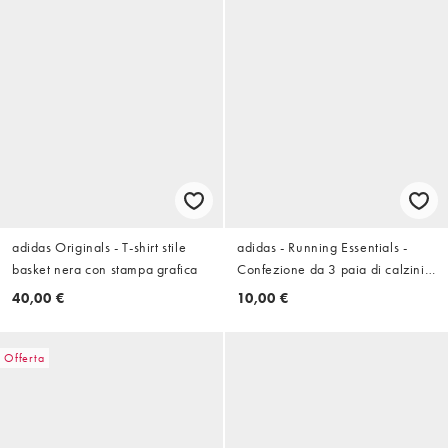
adidas Originals - T-shirt stile
adidas - Running Essentials -
basket nera con stampa grafica
Confezione da 3 paia di calzini
sportivi bianchi e grigi
40,00 €
10,00 €
Offerta