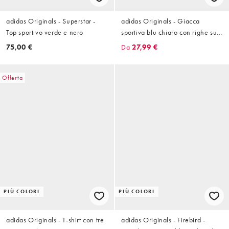
adidas Originals - Superstar -
adidas Originals - Giacca
Top sportivo verde e nero
sportiva blu chiaro con righe sul
petto
75,00 €
Da
27,99 €
Offerta
PIÙ COLORI
PIÙ COLORI
adidas Originals - T-shirt con tre
adidas Originals - Firebird -