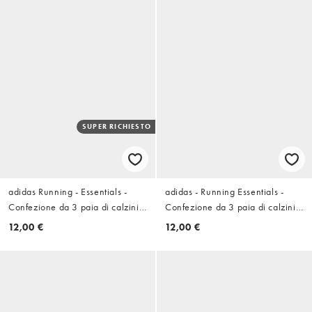
SUPER RICHIESTO
adidas Running - Essentials -
adidas - Running Essentials -
Confezione da 3 paia di calzini
Confezione da 3 paia di calzini
sportivi bianchi
bianchi e grigi
12,00 €
12,00 €