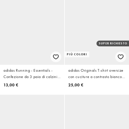
SUPER RICHIESTO
PIÙ COLORI
adidas Running - Essentials -
adidas Originals T-shirt oversize
Confezione da 3 paia di calzini
con cuciture a contrasto bianco
sportivi bianchi
sporco
13,00 €
25,00 €