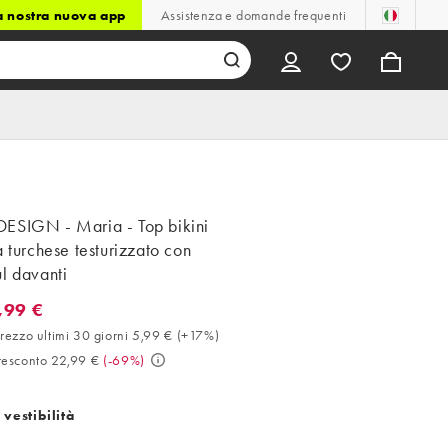
la nostra nuova app
Assistenza e domande frequenti
ESIGN - Maria - Top bikini
a turchese testurizzato con
l davanti
,99 €
9 €. Miglior prezzo ultimi 30 giorni 5,99 € (+17%). Prezzo prescon
rezzo ultimi 30 giorni 5,99 €
(
+17%
)
resconto 22,99 €
(
-69%
)
 vestibilità