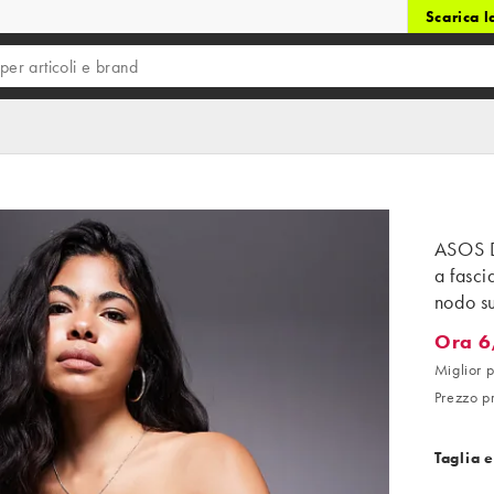
Scarica 
ASOS D
a fasci
nodo su
Ora 6
Ora 6,9
Miglior p
Prezzo p
Taglia e