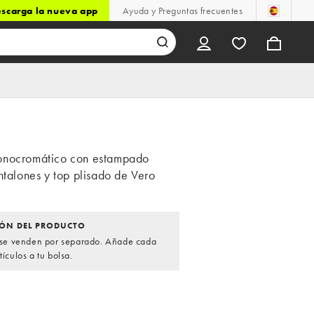
scarga la nueva app
Ayuda y Preguntas frecuentes
onocromático con estampado
ntalones y top plisado de Vero
ÓN DEL PRODUCTO
s se venden por separado. Añade cada
tículos a tu bolsa.