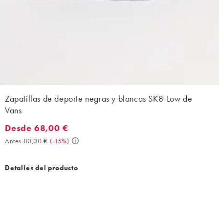
Zapatillas de deporte negras y blancas SK8-Low de
Vans
Desde 68,00 €
Desde 68,00 €. Antes 80,00 €. (-15%)
Antes 80,00 €
(
-15%
)
Detalles del producto