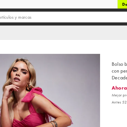
De
Bolso b
con per
Decad
Ahora
Ahora 4
Mejor pr
Antes 52