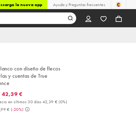
scarga la nueva app
Ayuda y Preguntas frecuentes
lanco con diseño de flecos
las y cuentas de True
ence
 42,39 €
2,39 €. Mejor precio en últimos 30 días 42,39 € (0%). Antes 52,9
ecio en últimos 30 días 42,39 €
(
0%
)
,99 €
(
-20%
)