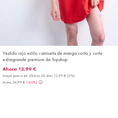
Vestido rojo estilo camiseta de manga corta y corte
extragrande premium de Topshop
Ahora 13,99 €
Ahora 13,99 €. Mejor precio en últimos 30 días 13,99 € (0%). An
Mejor precio en últimos 30 días 13,99 €
(
0%
)
Antes 34,99 €
(
-60%
)