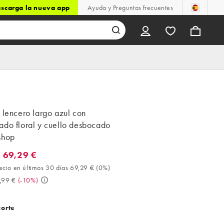
scarga la nueva app
Ayuda y Preguntas frecuentes
 lencero largo azul con
ado floral y cuello desbocado
shop
 69,29 €
9,29 €. Mejor precio en últimos 30 días 69,29 € (0%). Antes 76,99
ecio en últimos 30 días 69,29 €
(
0%
)
,99 €
(
-10%
)
corte