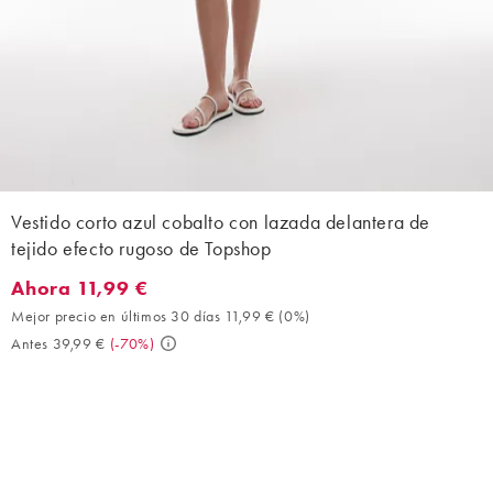
Vestido corto azul cobalto con lazada delantera de
tejido efecto rugoso de Topshop
Ahora 11,99 €
Ahora 11,99 €. Mejor precio en últimos 30 días 11,99 € (0%). An
Mejor precio en últimos 30 días 11,99 €
(
0%
)
Antes 39,99 €
(
-70%
)