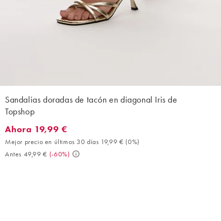
Sandalias doradas de tacón en diagonal Iris de
Topshop
Ahora 19,99 €
Ahora 19,99 €. Mejor precio en últimos 30 días 19,99 € (0%). An
Mejor precio en últimos 30 días 19,99 €
(
0%
)
Antes 49,99 €
(
-60%
)