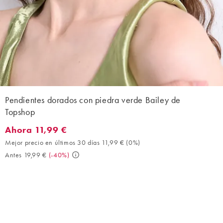
Pendientes dorados con piedra verde Bailey de
Topshop
Ahora 11,99 €
Ahora 11,99 €. Mejor precio en últimos 30 días 11,99 € (0%). Ant
Mejor precio en últimos 30 días 11,99 €
(
0%
)
Antes 19,99 €
(
-40%
)