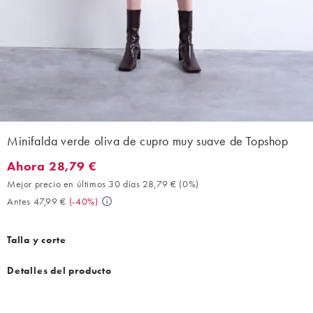
Minifalda verde oliva de cupro muy suave de Topshop
Ahora 28,79 €
Ahora 28,79 €. Mejor precio en últimos 30 días 28,79 € (0%). An
Mejor precio en últimos 30 días 28,79 €
(
0%
)
Antes 47,99 €
(
-40%
)
Talla y corte
Detalles del producto