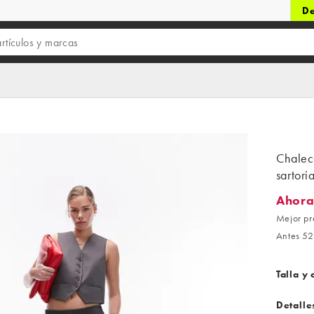
De
Chaleco
sartori
Ahora
Ahora 1
Mejor pr
Antes 52
Talla y 
Detalle