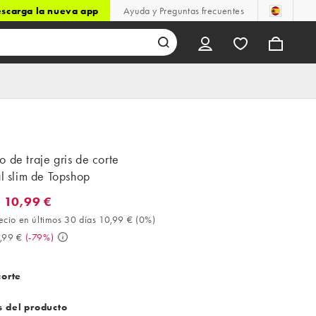
scarga la nueva app
Ayuda y Preguntas frecuentes
 de traje gris de corte
al slim de Topshop
 10,99 €
0,99 €. Mejor precio en últimos 30 días 10,99 € (0%). Antes 52,99
ecio en últimos 30 días 10,99 €
(
0%
)
,99 €
(
-79%
)
corte
s del producto