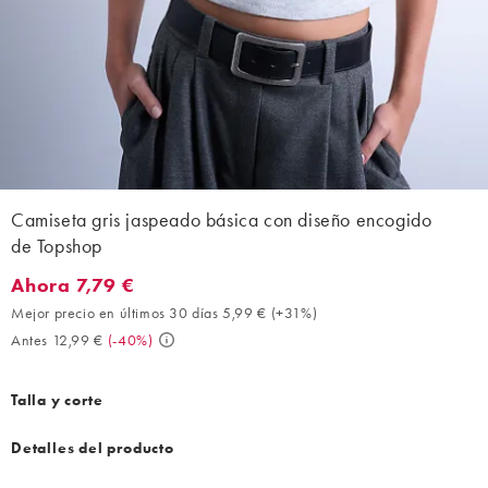
Camiseta gris jaspeado básica con diseño encogido
de Topshop
Ahora 7,79 €
Ahora 7,79 €. Mejor precio en últimos 30 días 5,99 € (+31%). An
Mejor precio en últimos 30 días 5,99 €
(
+31%
)
Antes 12,99 €
(
-40%
)
Talla y corte
Detalles del producto